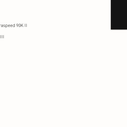
raspeed 90K II
III