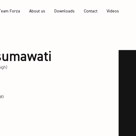
Team Forza
About us
Downloads
Contact
Videos
sumawati
igh)
ti