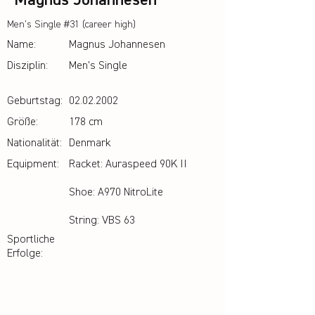
Magnus Johannesen
Men’s Single #31 (career high)
Name:
Magnus Johannesen
Disziplin:
Men's Single
Geburtstag:
02.02.2002
Größe:
178 cm
Nationalität:
Denmark
Equipment:
Racket: Auraspeed 90K II
Shoe: A970 NitroLite
String: VBS 63
Sportliche
Erfolge: