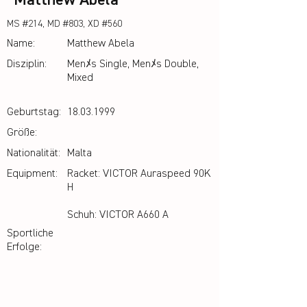
Matthew Abela
MS #214, MD #803, XD #560
Name:
Matthew Abela
Disziplin:
Menﾒs Single, Menﾒs Double,
Mixed
Geburtstag:
18.03.1999
Größe:
Nationalität:
Malta
Equipment:
Racket: VICTOR Auraspeed 90K
H
Schuh: VICTOR A660 A
Sportliche
Erfolge: