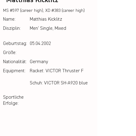
Matthias Kicklitz
MS #597 (career high), XD #383 (career high)
Name:
Matthias Kicklitz
Disziplin:
Men' Single, Mixed
Geburtstag:
05.04.2002
Größe:
Nationalität:
Germany
Equipment:
Racket: VICTOR Thruster F
Schuh: VICTOR SH-A920 blue
Sportliche
Erfolge: