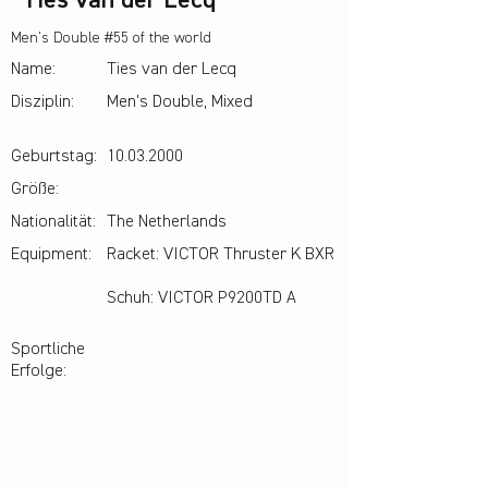
Ties van der Lecq
Men's Double #55 of the world
Name:
Ties van der Lecq
Disziplin:
Men's Double, Mixed
Geburtstag:
10.03.2000
Größe:
Nationalität:
The Netherlands
Equipment:
Racket: VICTOR Thruster K BXR
Schuh: VICTOR P9200TD A
Sportliche
Erfolge: