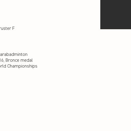
ruster F
Parabadminton
16, Bronce medal
rld Championships