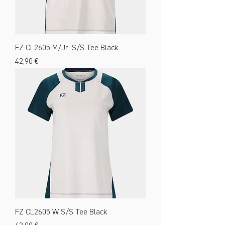
FZ CL2605 M/Jr. S/S Tee Black
Preis
42,90 €
FZ CL2605 W S/S Tee Black