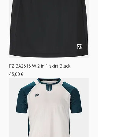
FZ BA2616 W 2 in 1 skirt Black
Preis
45,00 €