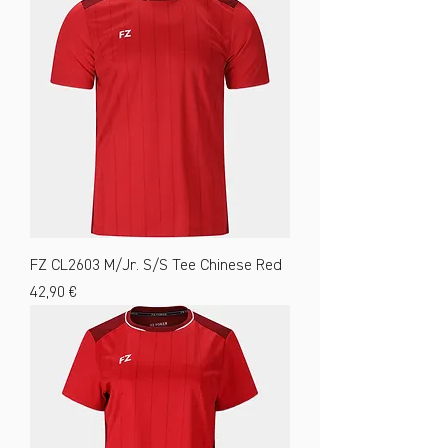
FZ CL2603 M/Jr. S/S Tee Chinese Red
Preis
42,90 €