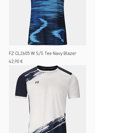
FZ CL2605 W S/S Tee Navy Blazer
Preis
42,90 €