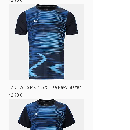
Preis
42,90 €
FZ CL2605 M/Jr. S/S Tee Navy Blazer
Preis
42,90 €