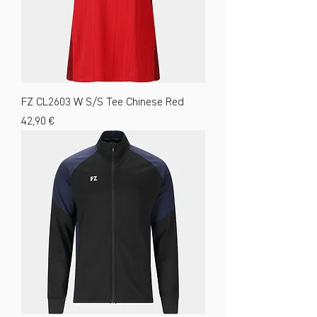
FZ CL2603 W S/S Tee Chinese Red
Preis
42,90 €