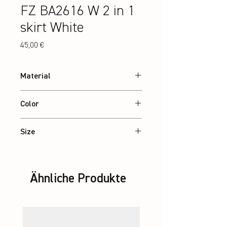
FZ BA2616 W 2 in 1
skirt White
Preis
45,00 €
Material
90% recycled Polyester, 10% Elastane
Color
interlock
White
Size
XS – 2XL / Jr: 8-14 Years
Ähnliche Produkte