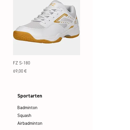
FZ S-180
FZ S-180 Jr.
Preis
Preis
69,00 €
69,00 €
Sportarten
Badminton
Squash
Airbadminton