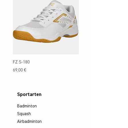
FZ S-180
FZ S-180 Jr.
Preis
Preis
69,00 €
69,00 €
Sportarten
Badminton
Squash
Airbadminton