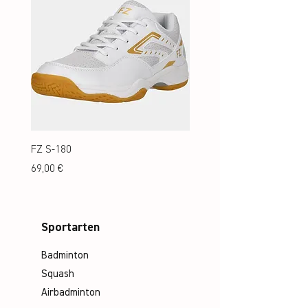
FZ S-180
FZ S-180 Jr.
Preis
Preis
69,00 €
69,00 €
Sportarten
Badminton
Squash
Airbadminton