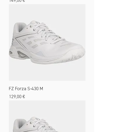
Preis
149,00 €
FZ Forza S-430 M
Preis
129,00 €