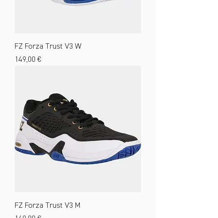
FZ Forza Trust V3 W
Preis
149,00 €
FZ Forza Trust V3 M