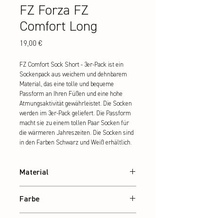
FZ Forza FZ
Comfort Long
Preis
19,00 €
FZ Comfort Sock Short - 3er-Pack ist ein 
Sockenpack aus weichem und dehnbarem 
Material, das eine tolle und bequeme 
Passform an Ihren Füßen und eine hohe 
Atmungsaktivität gewährleistet. Die Socken 
werden im 3er-Pack geliefert. Die Passform 
macht sie zu einem tollen Paar Socken für 
die wärmeren Jahreszeiten. Die Socken sind 
in den Farben Schwarz und Weiß erhältlich.
Material
80% Polyester / 17% Nylon / 3% Elasthan
Farbe
Black