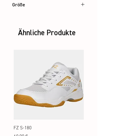
Größe
35-38 / 39-42 / 43-47
Ähnliche Produkte
FZ S-180
FZ S-180 Jr.