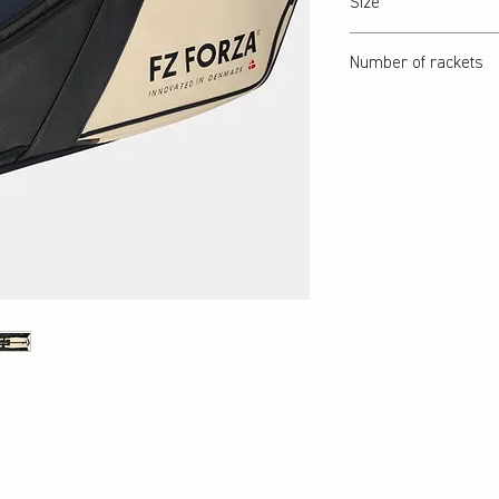
Size
42 x 30 x 74 cm
Number of rackets
15 Pcs.