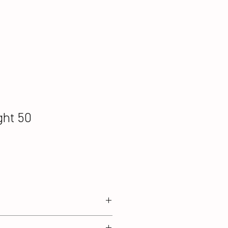
ght 50
ame: 30T Graphite