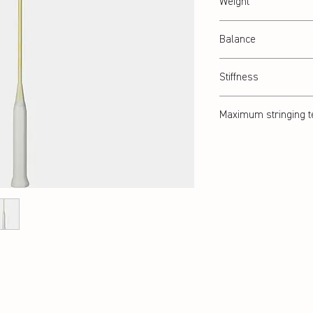
Weight
Abt. 76 g
Balance
Balanced
Stiffness
Flexible
Maximum stringing t
28 lbs