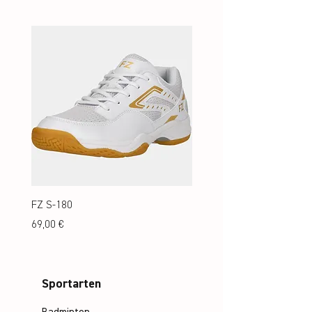
FZ S-180
FZ S-180 Jr.
Preis
Preis
69,00 €
69,00 €
Sportarten