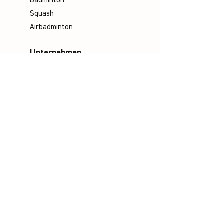
Badminton
Squash
Airbadminton
Unternehmen
Philosophie
Emotion & Innovation
Arbeits- & Umweltschutz
Historie
Karriere
Socials