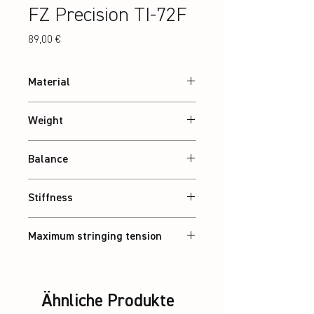
FZ Precision TI-72F
Preis
89,00 €
Material
24T Graphite
Weight
Abt. 84 g
Balance
Balanced
Stiffness
Flexible
Maximum stringing tension
30 lbs
Ähnliche Produkte