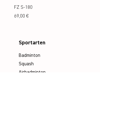
FZ S-180
FZ S-180 Jr.
Preis
Preis
69,00 €
69,00 €
Sportarten
Badminton
Squash
Airbadminton
Unternehmen
Philosophie
Emotion & Innovation
Arbeits- & Umweltschutz
Historie
Karriere