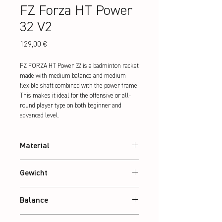
FZ Forza HT Power
32 V2
Preis
129,00 €
FZ FORZA HT Power 32 is a badminton racket 
made with medium balance and medium 
flexible shaft combined with the power frame. 
This makes it ideal for the offensive or all-
round player type on both beginner and 
advanced level.
Material
24T Graphite
Gewicht
Ca. 84 g
Balance
Ausgewogen