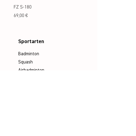
FZ S-180
FZ S-180 Jr.
Preis
Preis
69,00 €
69,00 €
Sportarten
Badminton
Squash
Airbadminton
Unternehmen
Philosophie
Emotion & Innovation
Arbeits- & Umweltschutz
Historie
Karriere