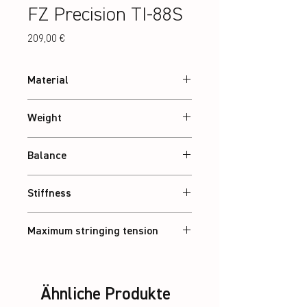
FZ Precision TI-88S
Preis
209,00 €
Material
30T Graphite
Weight
Abt. 86 g
Balance
Balanced
Stiffness
Balanced
Maximum stringing tension
34 lbs
Ähnliche Produkte