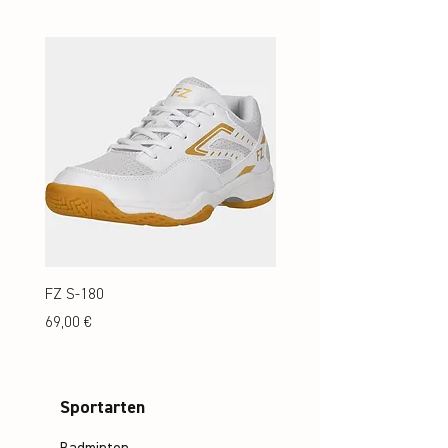
FZ S-180
FZ S-180 Jr.
Preis
Preis
69,00 €
69,00 €
Sportarten