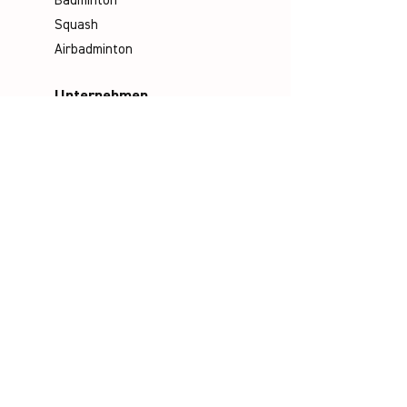
Badminton
Squash
Airbadminton
Unternehmen
Philosophie
Emotion & Innovation
Arbeits- & Umweltschutz
Historie
Karriere
Socials