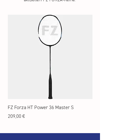
aktuellen FZ FORZA-Reihe.
FZ Forza HT Power 36 Master S
FZ Forza HT Precision
Preis
Preis
209,00 €
219,00 €