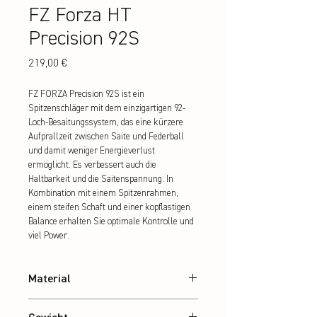
FZ Forza HT
Precision 92S
Preis
219,00 €
FZ FORZA Precision 92S ist ein 
Spitzenschläger mit dem einzigartigen 92-
Loch-Besaitungssystem, das eine kürzere 
Aufprallzeit zwischen Saite und Federball 
und damit weniger Energieverlust 
ermöglicht. Es verbessert auch die 
Haltbarkeit und die Saitenspannung. In 
Kombination mit einem Spitzenrahmen, 
einem steifen Schaft und einer kopflastigen 
Balance erhalten Sie optimale Kontrolle und 
viel Power.
Material
30T Graphite