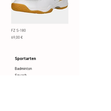
FZ S-180
FZ S-180 Jr.
Preis
Preis
69,00 €
69,00 €
Sportarten
Badminton
Squash
Airbadminton
Unternehmen
Philosophie