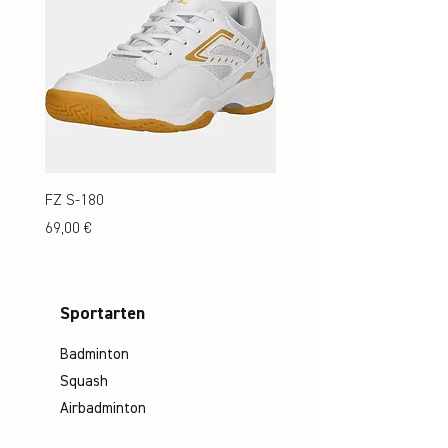
FZ S-180
FZ S-180 Jr.
Preis
Preis
69,00 €
69,00 €
Sportarten
Badminton
Squash
Airbadminton