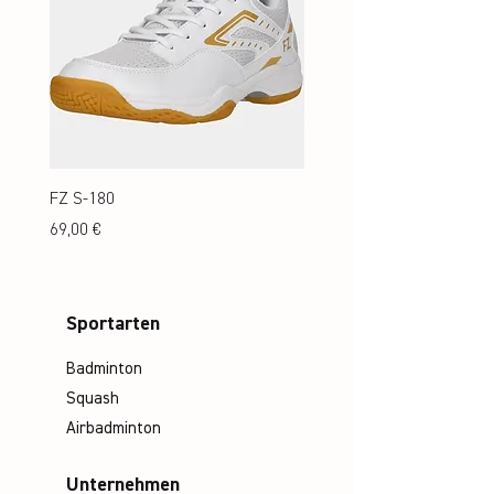
FZ S-180
FZ S-180 Jr.
Preis
Preis
69,00 €
69,00 €
Sportarten
Badminton
Squash
Airbadminton
Unternehmen