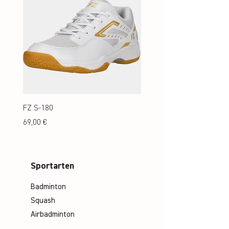
FZ S-180
FZ S-180 Jr.
Preis
Preis
69,00 €
69,00 €
Sportarten
Badminton
Squash
Airbadminton