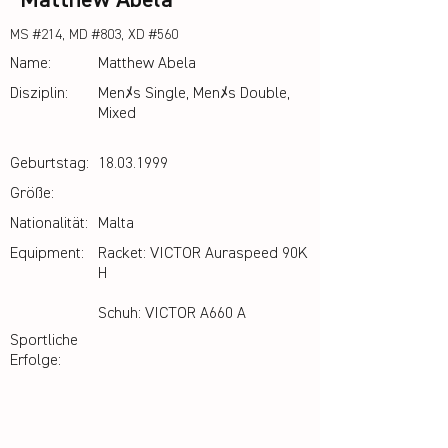
Matthew Abela
MS #214, MD #803, XD #560
Name:
Matthew Abela
Disziplin:
Menﾒs Single, Menﾒs Double,
Mixed
Geburtstag:
18.03.1999
Größe:
Nationalität:
Malta
Equipment:
Racket: VICTOR Auraspeed 90K
H
Schuh: VICTOR A660 A
Sportliche
Erfolge: