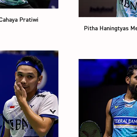
 Cahaya Pratiwi
Pitha Haningtyas Me