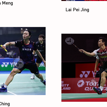
n Meng
Lai Pei Jing
Ching