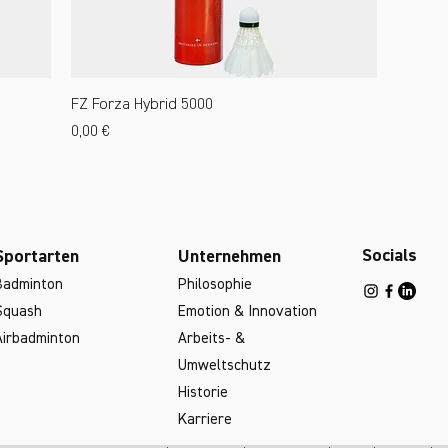
FZ Forza Hybrid 5000
Preis
0,00 €
Socials
Sportarten
Unternehmen
Badminton
Philosophie
Squash
Emotion & Innovation
Airbadminton
Arbeits- &
Umweltschutz
Historie
Karriere