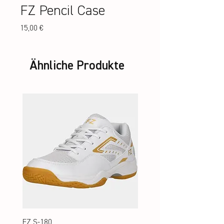
FZ Pencil Case
Preis
15,00 €
Ähnliche Produkte
FZ S-180
FZ S-180 Jr.