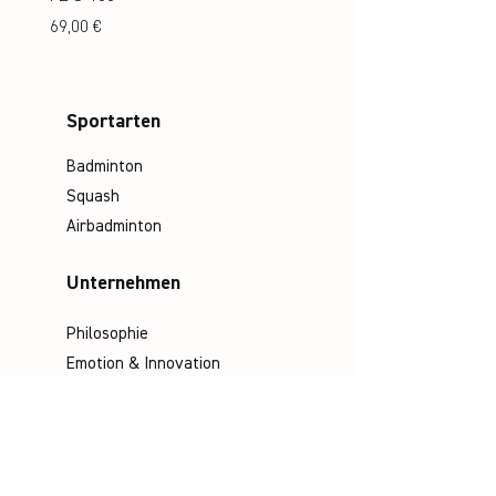
Preis
Preis
69,00 €
69,00 €
Sportarten
Badminton
Squash
Airbadminton
Unternehmen
Philosophie
Emotion & Innovation
Arbeits- & Umweltschutz
Historie
Karriere