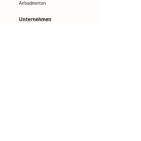
Airbadminton
Unternehmen
Philosophie
Emotion & Innovation
Arbeits- & Umweltschutz
Historie
Karriere
Socials