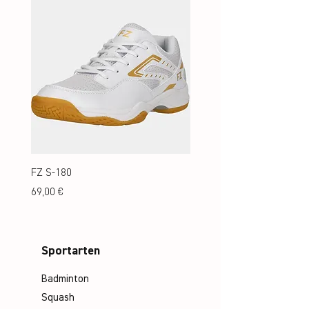
FZ S-180
FZ S-180 Jr.
Preis
Preis
69,00 €
69,00 €
Sportarten
Badminton
Squash